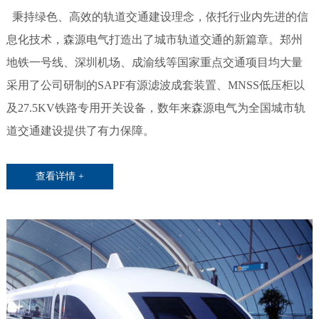
秉持绿色、高效的轨道交通建设理念，依托行业内先进的信
息化技术，森源电气打造出了城市轨道交通的新篇章。郑州
地铁一号线、深圳机场、成渝线等国家重点交通项目均大量
采用了公司研制的SAPF有源滤波成套装置、MNSS低压柜以
及27.5KV铁路专用开关设备，数年来森源电气为全国城市轨
道交通建设提供了有力保障。
查看详情 +