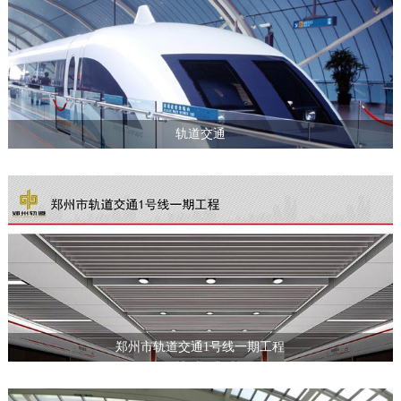
轨道交通
郑州市轨道交通1号线一期工程