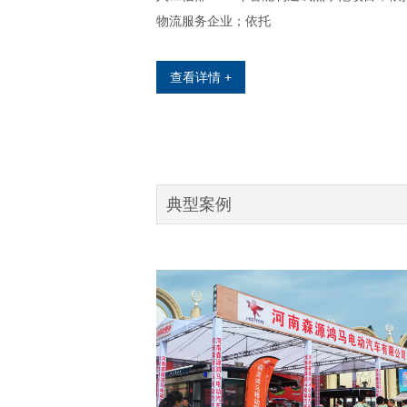
物流服务企业；依托
查看详情 +
典型案例