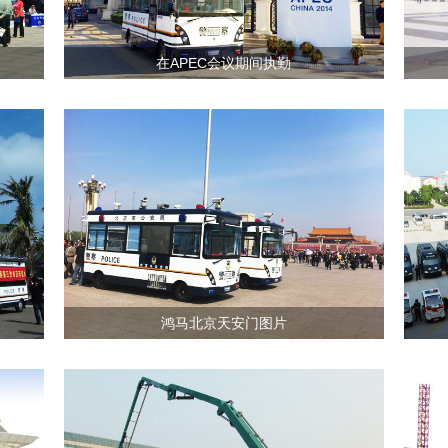
在APEC会议期间执勤
查看详情 +
鸿马北京天安门图片