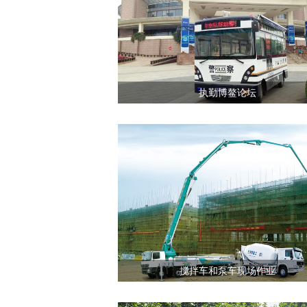
查看详情 +
执勤博鳌论坛
查看详情 +
搅拌车和泵车现场作业