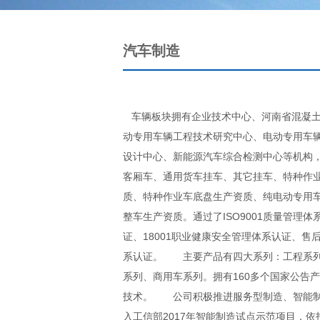
汽车制造
车辆板块拥有企业技术中心、河南省混凝土
动专用车辆工程技术研究中心、电动专用车
设计中心、新能源汽车综合检测中心等机构
客厢车、通用货车挂车、其它挂车、特种作
质、特种作业车底盘生产资质、纯电动专用
整车生产资质。通过了ISO9001质量管理体系
证、18001职业健康安全管理体系认证、
系认证。 主要产品有四大系列：工程系列
系列、商用车系列。拥有160多个国家公告产
技术。 公司积极推进服务型制造、智能制
入工信部2017年智能制造试点示范项目，