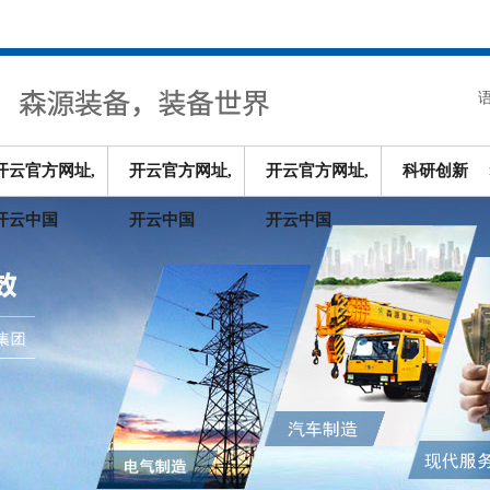
开云官方网址,
开云官方网址,
开云官方网址,
科研创新
开云中国
开云中国
开云中国