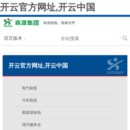
开云官方网址,开云中国
语言版本
开云官方网址,开云中国
电气制造
汽车制造
新能源发电
现代服务业