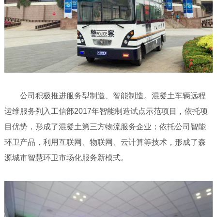
公司积极推进服务型制造、智能制造。混凝土车辆远程
运维服务列入工信部2017年智能制造试点示范项目，依托项
目优势，形成了混凝土第三方物流服务企业；依托公司智能
环卫产品，利用互联网、物联网、云计算等技术，形成了森
源城市智慧环卫市场化服务新模式。