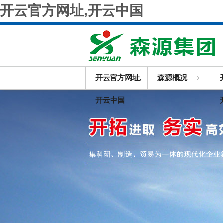
开云官方网址,开云中国
开云官方网址,
森源概况
开云中国