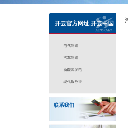
开云官方网址,开云中国
电气制造
汽车制造
新能源发电
现代服务业
联系我们