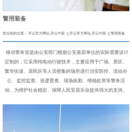
警用装备
您当前的位置：
开云官方网址,开云中国
开云官方网址,开云中国
警用装备


移动警务室是由公安部门根据公安基层单位的实际需要设计
定制的，它采用纯电动行驶技术，主要应用于广场、景区、
繁华街道、居民区等人员密集的场所进行治安防控、流动办
公、监控监查、巡逻普查、现场执勤、维稳处突等警务活
动。为维护社会稳定、保障人民安居乐业提供强大的支持。