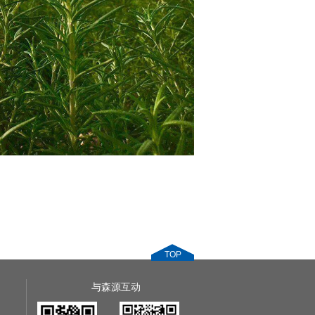
TOP
与森源互动