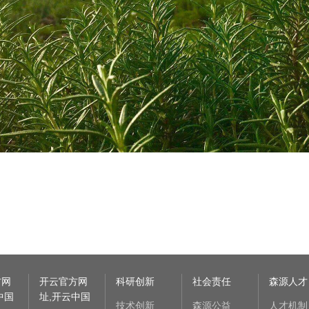
方网
开云官方网
科研创新
社会责任
森源人才
中国
址,开云中国
技术创新
森源公益
人才机制