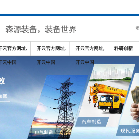
开云官方网址,
开云官方网址,
开云官方网址,
科研创新
开云中国
开云中国
开云中国