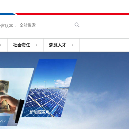
语言版本
社会责任
森源人才