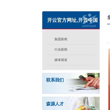
开云官方网址,开云中国
集团新闻
行业新闻
媒体报道
联系我们
森源人才