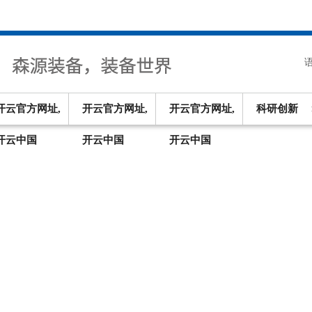
开云官方网址,
开云官方网址,
开云官方网址,
科研创新
开云中国
开云中国
开云中国