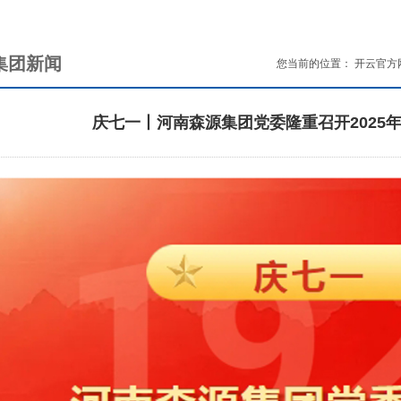
集团新闻
您当前的位置：
开云官方
庆七一丨河南森源集团党委隆重召开2025年